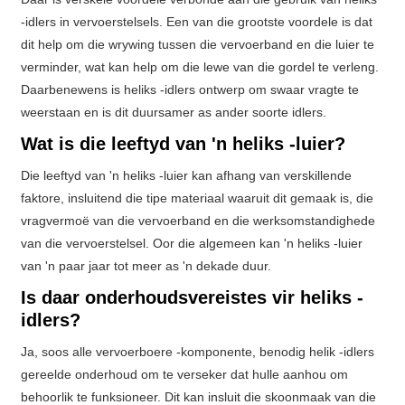
-idlers in vervoerstelsels. Een van die grootste voordele is dat
dit help om die wrywing tussen die vervoerband en die luier te
verminder, wat kan help om die lewe van die gordel te verleng.
Daarbenewens is heliks -idlers ontwerp om swaar vragte te
weerstaan ​​en is dit duursamer as ander soorte idlers.
Wat is die leeftyd van 'n heliks -luier?
Die leeftyd van 'n heliks -luier kan afhang van verskillende
faktore, insluitend die tipe materiaal waaruit dit gemaak is, die
vragvermoë van die vervoerband en die werksomstandighede
van die vervoerstelsel. Oor die algemeen kan 'n heliks -luier
van 'n paar jaar tot meer as 'n dekade duur.
Is daar onderhoudsvereistes vir heliks -
idlers?
Ja, soos alle vervoerboere -komponente, benodig helik -idlers
gereelde onderhoud om te verseker dat hulle aanhou om
behoorlik te funksioneer. Dit kan insluit die skoonmaak van die