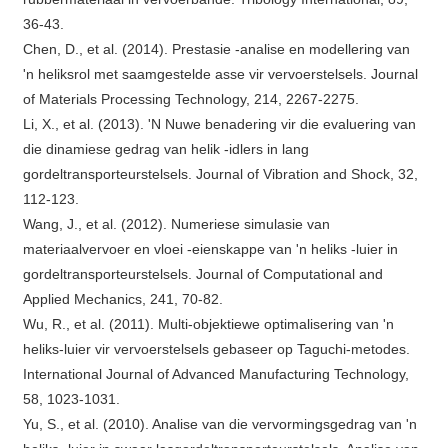
36-43.
Chen, D., et al. (2014). Prestasie -analise en modellering van
'n heliksrol met saamgestelde asse vir vervoerstelsels. Journal
of Materials Processing Technology, 214, 2267-2275.
Li, X., et al. (2013). 'N Nuwe benadering vir die evaluering van
die dinamiese gedrag van helik -idlers in lang
gordeltransporteurstelsels. Journal of Vibration and Shock, 32,
112-123.
Wang, J., et al. (2012). Numeriese simulasie van
materiaalvervoer en vloei -eienskappe van 'n heliks -luier in
gordeltransporteurstelsels. Journal of Computational and
Applied Mechanics, 241, 70-82.
Wu, R., et al. (2011). Multi-objektiewe optimalisering van 'n
heliks-luier vir vervoerstelsels gebaseer op Taguchi-metodes.
International Journal of Advanced Manufacturing Technology,
58, 1023-1031.
Yu, S., et al. (2010). Analise van die vervormingsgedrag van 'n