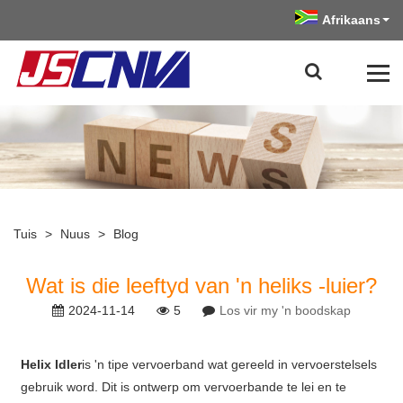
Afrikaans
Tuis
>
Nuus
>
Blog
Wat is die leeftyd van 'n heliks -luier?
2024-11-14
5
Los vir my 'n boodskap
Helix Idler
is 'n tipe vervoerband wat gereeld in vervoerstelsels
gebruik word. Dit is ontwerp om vervoerbande te lei en te