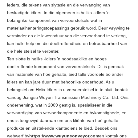
leders, die tekens van slytasie en die vervanging van
beskadigde idlers. In die algemeen is heliks -idlers 'n
belangrike komponent van vervoerstelsels wat in
materiaalhanteringstoepassings gebruik word. Deur wrywing te
verminder en die lewensduur van die vervoerband te verleng,
kan hulle help om die doeltreffendheid en betroubaarheid van
die hele stelsel te verbeter.
Ten slotte is heliks -idlers 'n noodsaaklike en hoogs
doeltreffende komponent van vervoerstelsels. Dit is gemaak
van materiale van hoë gehalte, bied talle voordele bo ander
idlers en kan jare duur met behoorlike onderhoud. As u
belangstel om Helix Idlers in u vervoerstelsel in te sluit, kontak
vandag Jiangsu Wuyun Transmission Machinery Co., Ltd. Ons
onderneming, wat in 2009 gestig is, spesialiseer in die
vervaardiging van vervoerkomponente en bykomstighede, en
ons is toegewyd daaraan om ons kliënte van hoë gehalte
produkte en uitstekende klantediens te bied. Besoek ons ​​
webwerf by
https://www.wuyunconveyor.com
en kontak ons ​​