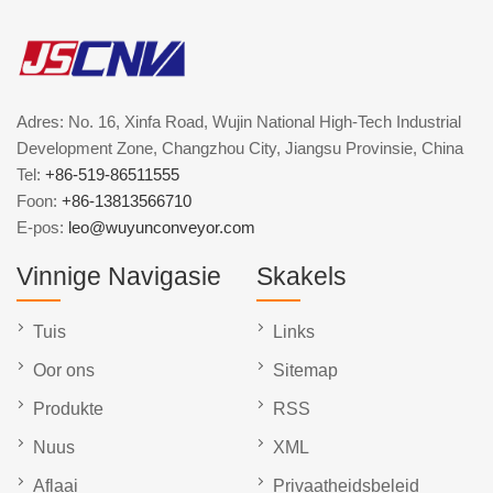
Adres: No. 16, Xinfa Road, Wujin National High-Tech Industrial
Development Zone, Changzhou City, Jiangsu Provinsie, China
Tel:
+86-519-86511555
Foon:
+86-13813566710
E-pos:
leo@wuyunconveyor.com
Vinnige Navigasie
Skakels
Tuis
Links
Oor ons
Sitemap
Produkte
RSS
Nuus
XML
Aflaai
Privaatheidsbeleid