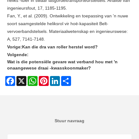
heliks -luier in swaar lasgordeltransporteurstelsels. Analise van
ingenieursfout, 17, 1185-1195.
Fan, Y., et al. (2009). Ontwikkeling en toepassing van 'n nuwe
soort saamgestelde heliksrol vir hoë-kapasiteit Belt-
vervoerbandstelsels. Materiaalwetenskap en ingenieurswese:
A, 527, 7141-7148.
Vorige:
Kan die dra van roller herstel word?
Volgende:
Wat is die potensiële gevare wat verband hou met 'n
onaangewese draai -kwasskoonmaker?
Facebook
X
WhatsApp
Pinterest
LinkedIn
Share
Stuur navraag