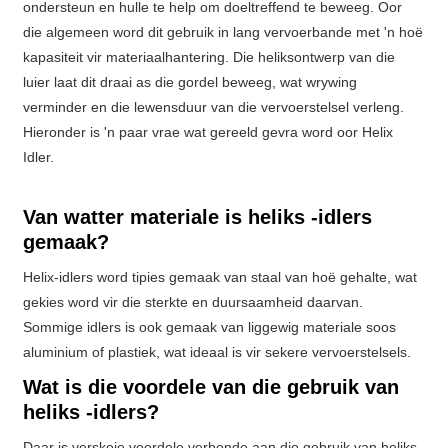
ondersteun en hulle te help om doeltreffend te beweeg. Oor
die algemeen word dit gebruik in lang vervoerbande met 'n hoë
kapasiteit vir materiaalhantering. Die heliksontwerp van die
luier laat dit draai as die gordel beweeg, wat wrywing
verminder en die lewensduur van die vervoerstelsel verleng.
Hieronder is 'n paar vrae wat gereeld gevra word oor Helix
Idler.
Van watter materiale is heliks -idlers
gemaak?
Helix-idlers word tipies gemaak van staal van hoë gehalte, wat
gekies word vir die sterkte en duursaamheid daarvan.
Sommige idlers is ook gemaak van liggewig materiale soos
aluminium of plastiek, wat ideaal is vir sekere vervoerstelsels.
Wat is die voordele van die gebruik van
heliks -idlers?
Daar is verskeie voordele verbonde aan die gebruik van heliks