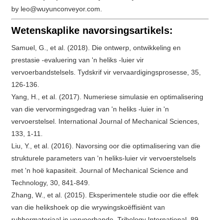
by leo@wuyunconveyor.com.
Wetenskaplike navorsingsartikels:
Samuel, G., et al. (2018). Die ontwerp, ontwikkeling en
prestasie -evaluering van 'n heliks -luier vir
vervoerbandstelsels. Tydskrif vir vervaardigingsprosesse, 35,
126-136.
Yang, H., et al. (2017). Numeriese simulasie en optimalisering
van die vervormingsgedrag van 'n heliks -luier in 'n
vervoerstelsel. International Journal of Mechanical Sciences,
133, 1-11.
Liu, Y., et al. (2016). Navorsing oor die optimalisering van die
strukturele parameters van 'n heliks-luier vir vervoerstelsels
met 'n hoë kapasiteit. Journal of Mechanical Science and
Technology, 30, 841-849.
Zhang, W., et al. (2015). Eksperimentele studie oor die effek
van die helikshoek op die wrywingskoëffisiënt van
rubbermateriaal in vervoerbande. Tribology International, 89,