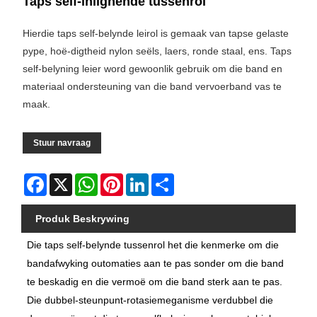
Taps self-inlignende tussenrol
Hierdie taps self-belynde leirol is gemaak van tapse gelaste
pype, hoë-digtheid nylon seëls, laers, ronde staal, ens. Taps
self-belyning leier word gewoonlik gebruik om die band en
materiaal ondersteuning van die band vervoerband vas te
maak.
Stuur navraag
Facebook
X
WhatsApp
Pinterest
LinkedIn
Share
Produk Beskrywing
Die taps self-belynde tussenrol het die kenmerke om die
bandafwyking outomaties aan te pas sonder om die band
te beskadig en die vermoë om die band sterk aan te pas.
Die dubbel-steunpunt-rotasiemeganisme verdubbel die