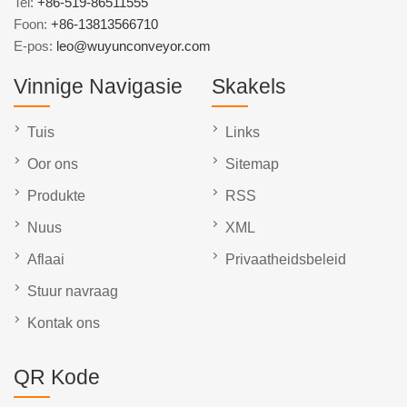
Tel:
+86-519-86511555
Foon:
+86-13813566710
E-pos:
leo@wuyunconveyor.com
Vinnige Navigasie
Skakels
Tuis
Links
Oor ons
Sitemap
Produkte
RSS
Nuus
XML
Aflaai
Privaatheidsbeleid
Stuur navraag
Kontak ons
QR Kode