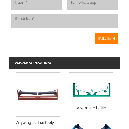
Verwante Produkte
V-vormige hakie
Wrywing plat selfbelyning idlers