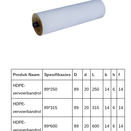
Produk Naam
Spesifikasies
D
d
L
b
h
f
HDPE-
89*250
89
20
250
14
6
14
vervoerbandrol
HDPE-
89*315
89
20
315
14
6
14
vervoerbandrol
HDPE-
89*600
89
20
600
14
6
14
vervoerbandrol